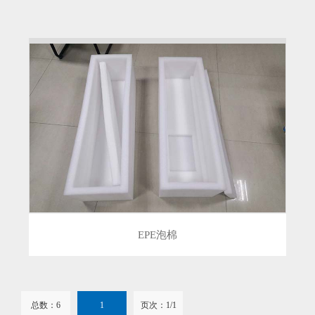
EPE泡棉
总数：6
1
页次：1/1